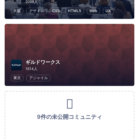
2088人
大阪
デザイン
CSS
HTML5
Web
UX
ギルドワークス
1614人
東京
アジャイル
9件の未公開コミュニティ