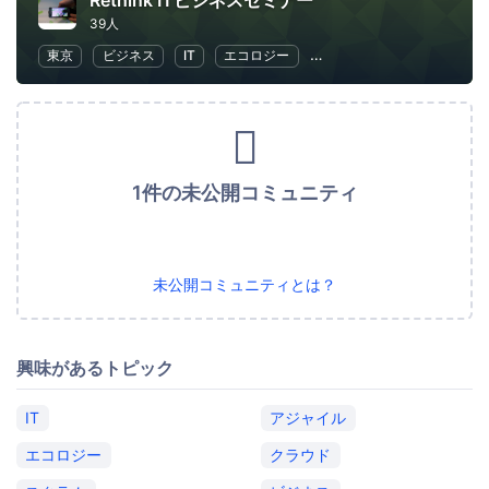
Rethink ITビジネスセミナー
39人
東京
ビジネス
IT
エコロジー
不動産・投資・金融
ビ
1件の未公開コミュニティ
未公開コミュニティとは？
興味があるトピック
IT
アジャイル
エコロジー
クラウド