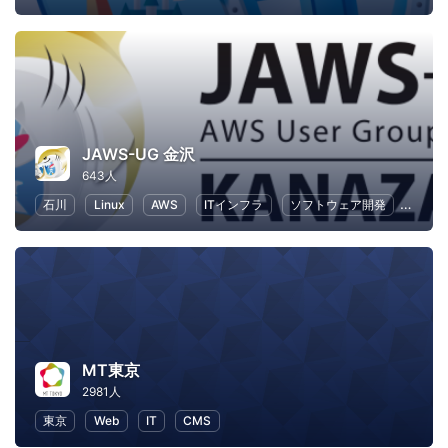
JAWS-UG 金沢
643人
石川
Linux
AWS
ITインフラ
ソフトウェア開発
IT
MT東京
2981人
東京
Web
IT
CMS