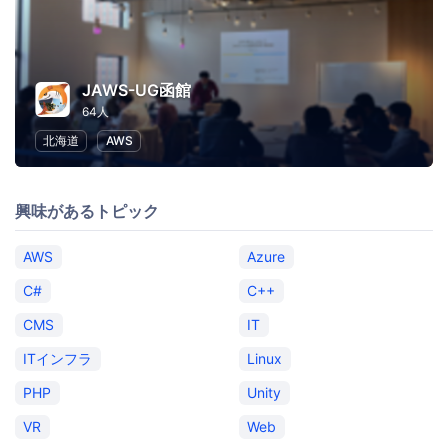
JAWS-UG函館
64人
北海道
AWS
興味があるトピック
AWS
Azure
C#
C++
CMS
IT
ITインフラ
Linux
PHP
Unity
VR
Web