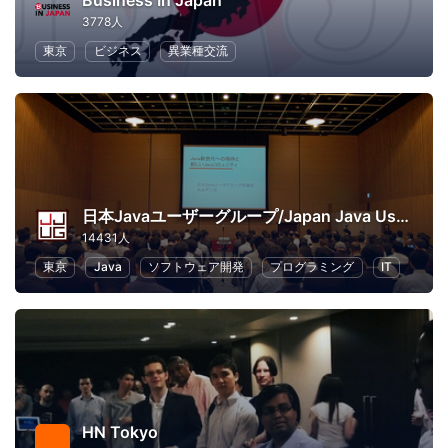
Business In Japan
3778人
東京
ビジネス
異業種交流
日本Javaユーザーグループ/Japan Java User Group
14431人
東京
Java
ソフトウェア開発
プログラミング
IT
HN Tokyo