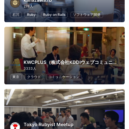
kanazawa.rb
278人
石川
Ruby
Ruby on Rails
ソフトウェア開発
KWCPLUS（株式会社KDDIウェブコミュニケーションズ）
3333人
東京
クラウド
コミュニケーション
Tokyo Rubyist Meetup