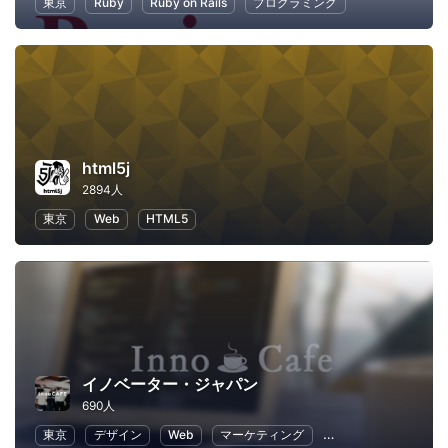
東京
Ruby
Ruby on Rails
プログラミング
html5j
2894人
東京
Web
HTML5
イノベーター・ジャパン
690人
東京
デザイン
Web
マーケティング
プログラミング