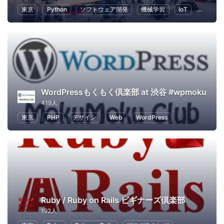
東京
Python
ソフトウェア開発
機械学習
IoT
キャリ
WordPressもくもく倶楽部 at 渋谷 #wpmoku
419人
東京
PHP
デザイン
Web
WordPress
Ruby / Ruby on Rails ビギナーズ倶楽部
192人