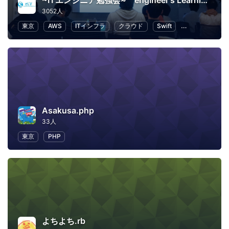
~ITエンジニア勉強会~ engineer's Learning･Vesper
3052人
東京
AWS
ITインフラ
クラウド
Swift
プログラミング
Asakusa.php
33人
東京
PHP
よちよち.rb