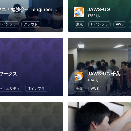
~ITエンジニア勉強会~ engineer's Learning･Vesper
JAWS-UG
17521人
ITインフラ
クラウド
Swift
プログラミング
東京
ITインフラ
AWS
ワークス
JAWS-UG 千葉
434人
セキュリティ
ITインフラ
IoT
ビジネス
千葉
AWS