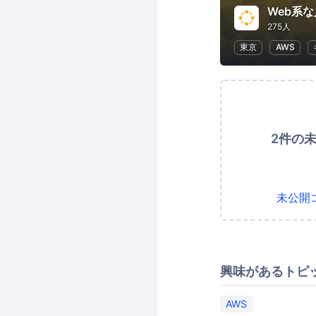
Web系
275人
東京
AWS
2件の
未公開
興味があるトピ
AWS