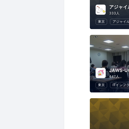
333人
東京
アジャイ
JAWS-
447人
東京
ITインフ