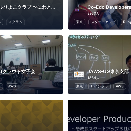
アジャイルひよこクラブ 〜にわとりへの道〜
Co-Edo Developer
2930人
ル
スクラム
東京
スタートアップ
Ruby
UGクラウド女子会
JAWS-UG東京支部
1334人
ラ
AWS
東京
ITインフラ
AWS