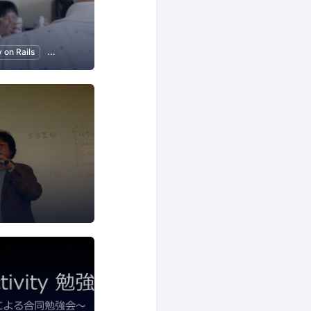
s
 on Rails
Git
プログラミング
アプリ開発