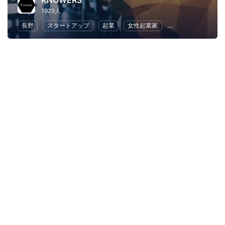
KNOWERS
1929人
長野
スタートアップ
起業
女性起業家
地域経済と地域社