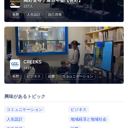
高野登寺子屋百年塾【長野】
227人
長野
人生設計
自己啓発
CREEKS
1487人
長野
ビジネス
起業
コミュニケーション
地域経済と地域
興味があるトピック
コミュニケーション
ビジネス
人生設計
地域経済と地域社会