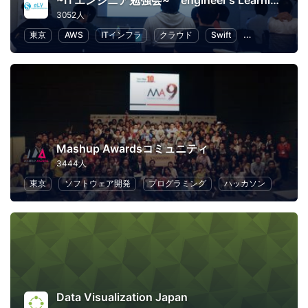
~ITエンジニア勉強会~ engineer's Learning･Vesper
3052人
東京
AWS
ITインフラ
クラウド
Swift
プログラミング
Mashup Awardsコミュニティ
3444人
東京
ソフトウェア開発
プログラミング
ハッカソン
Data Visualization Japan