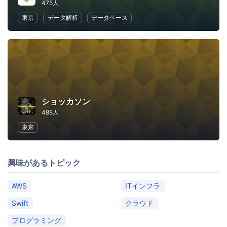
475人
東京
データ解析
データベース
ショッカソン
488人
東京
興味があるトピック
AWS
ITインフラ
Swift
クラウド
プログラミング