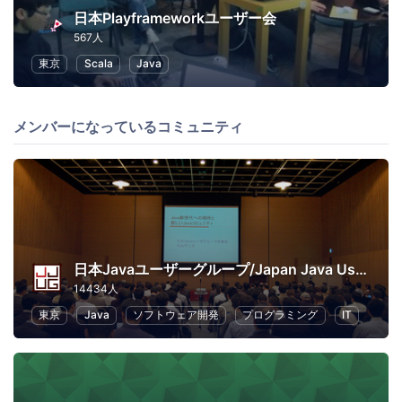
日本Playframeworkユーザー会
567人
東京
Scala
Java
メンバーになっているコミュニティ
日本Javaユーザーグループ/Japan Java User Group
14434人
東京
Java
ソフトウェア開発
プログラミング
IT