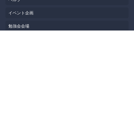
イベント企画
勉強会会場
API
人気のトピック
公開されたばかりのイベント
利用規約
プライバシーポリシー
セキュリティ
著作権侵害の報告について