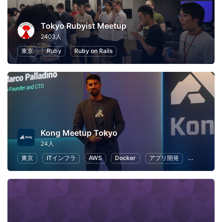
Tokyo Rubyist Meetup
2403人
東京
Ruby
Ruby on Rails
Kong Meetup Tokyo
24人
東京
ITインフラ
AWS
Docker
アプリ開発
オープンソ