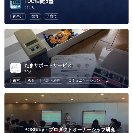
TOCfE横浜塾
414人
神奈川
教育
子育て
たまサポートサービス
70人
東京
教育
会計・経理
コミュニケーション
ビジネス戦略
POStudy - プロダクトオーナーシップ研究会 -