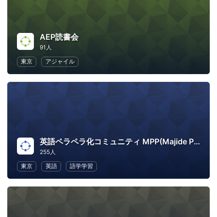
AEP読書会
91人
東京
アジャイル
英語ペラペラ化コミュニティ MPP(Majide Perapera Project)
255人
東京
英語
語学学習