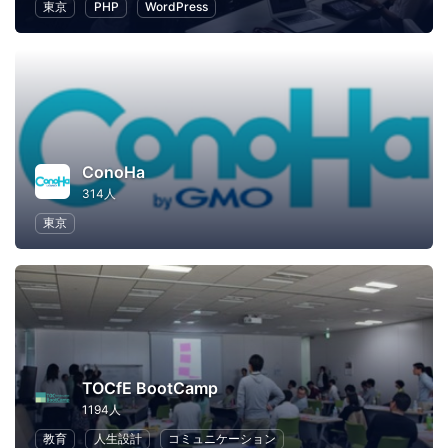
東京
PHP
WordPress
ConoHa
314人
東京
TOCfE BootCamp
1194人
教育
人生設計
コミュニケーション