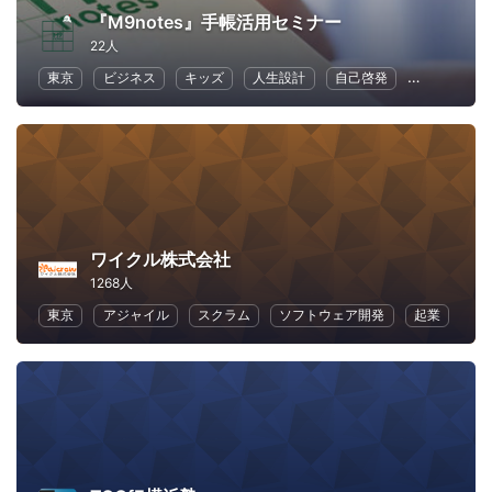
『M9notes』手帳活用セミナー
22人
東京
ビジネス
キッズ
人生設計
自己啓発
働くママ
ワイクル株式会社
1268人
東京
アジャイル
スクラム
ソフトウェア開発
起業