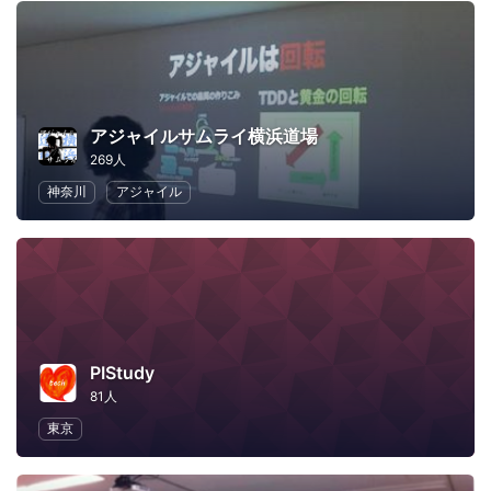
アジャイルサムライ横浜道場
269人
神奈川
アジャイル
PIStudy
81人
東京