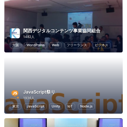
関西デジタルコンテンツ事業協同組合
1482人
大阪
WordPress
Web
フリーランス
ビジネス
ECマ
JavaScript祭り
1936人
東京
JavaScript
Unity
IoT
Node.js