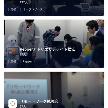
132人
島根
オープンソース
Pepperアトリエサテライト松江
87人
島根
Pepper
リモートワーク勉強会
57人