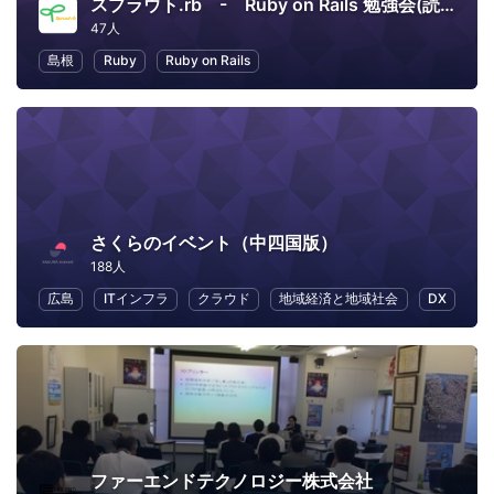
スプラウト.rb - Ruby on Rails 勉強会(読書会) -
47人
島根
Ruby
Ruby on Rails
さくらのイベント（中四国版）
188人
広島
ITインフラ
クラウド
地域経済と地域社会
DX
ファーエンドテクノロジー株式会社