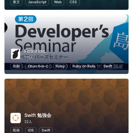
東京
JavaScript
Web
CSS
Fenrir Inc.
115人
島根
Objective-c
Ruby
Ruby on Rails
Swift
JavaScr
Swift 勉強会
22人
島根
iOS
Swift