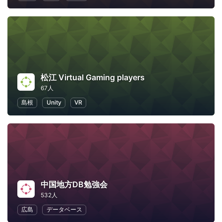
松江 Virtual Gaming players
67人
島根
Unity
VR
中国地方DB勉強会
532人
広島
データベース