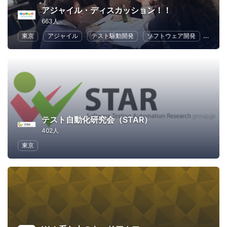
アジャイル・ディスカッション！！
663人
東京
アジャイル
テスト駆動開発
ソフトウェア開発
アプ
テスト自動化研究会（STAR）
402人
東京