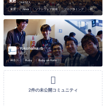
14432人
東京
Java
ソフトウェア開発
プログラミング
IT
Yokohama.rb
467人
神奈川
Ruby
Ruby on Rails
2件の未公開コミュニティ