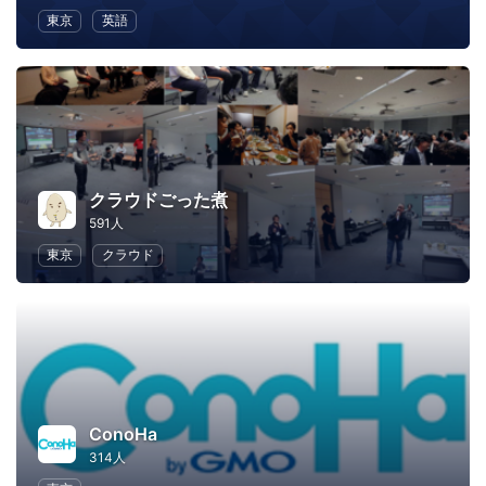
東京
英語
クラウドごった煮
591人
東京
クラウド
ConoHa
314人