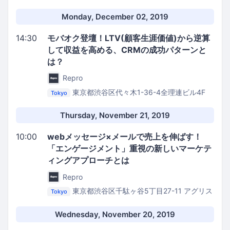
田第2ビル （総合受付9階）
カサレアル泉岳寺トレ
ーニングセンター
Monday, December 02, 2019
14:30
モバオク登壇！LTV(顧客生涯価値)から逆算
して収益を高める、CRMの成功パターンと
は？
Repro
東京都渋谷区代々木1-36-4全理連ビル4F
Tokyo
Repro株式会社 イベントスペース
Thursday, November 21, 2019
10:00
webメッセージ×メールで売上を伸ばす！
「エンゲージメント」重視の新しいマーケテ
ィングアプローチとは
Repro
東京都渋谷区千駄ヶ谷5丁目27-11 アグリス
Tokyo
クエア新宿2階
株式会社ラクス セミナールーム
Wednesday, November 20, 2019