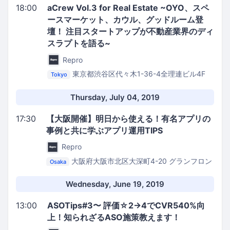
18:00
aCrew Vol.3 for Real Estate ~OYO、スペ
ースマーケット、カウル、グッドルーム登
壇！ 注目スタートアップが不動産業界のディ
スラプトを語る~
Repro
東京都渋谷区代々木1-36-4全理連ビル4F
Tokyo
(仮)Repro株式会社 イベントスペース
Thursday, July 04, 2019
17:30
【大阪開催】明日から使える！有名アプリの
事例と共に学ぶアプリ運用TIPS
Repro
大阪府大阪市北区大深町4-20 グランフロン
Osaka
ト大阪 タワーA 37階
ヤフー株式会社 大阪グランフ
ロントオフィス
Wednesday, June 19, 2019
13:00
ASOTips#3〜 評価☆2→4でCVR540%向
上！知られざるASO施策教えます！