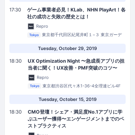
17:30
ゲーム事業者必見！KLab、NHN PlayArt！各
社の成功と失敗の歴史とは！
Repro
東京都千代田区紀尾井町１−３ 東京ガーデ
Tokyo
ンテラス 紀尾井タワー
11階イベントスペース（受
付1階正面玄関奥）
Tuesday, October 29, 2019
18:30
UX Optimization Night 〜急成長アプリの担
当者に聞く！UX改善・PMF突破のコツ〜
Repro
東京都渋谷区代々木1-36-4全理連ビル4F
Tokyo
Repro株式会社 イベントスペース
Tuesday, October 15, 2019
18:30
CMO登壇！シェア・満足度No.1アプリに学
ぶユーザー獲得〜エンゲージメントまでのベ
ストプラクティス