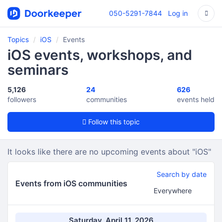
050-5291-7844
Log in
Topics
iOS
Events
iOS events, workshops, and
seminars
5,126
24
626
followers
communities
events held
Follow this topic
It looks like there are no upcoming events about "iOS"
Search by date
Events from iOS communities
Saturday, April 11, 2026