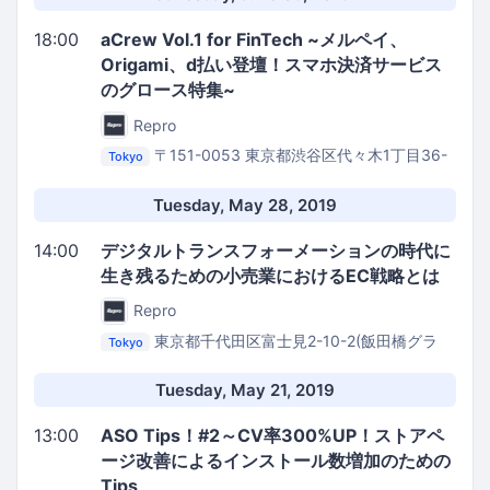
18:00
aCrew Vol.1 for FinTech ~メルペイ、
Origami、d払い登壇！スマホ決済サービス
のグロース特集~
Repro
〒151-0053 東京都渋谷区代々木1丁目36-
Tokyo
4
Repro株式会社 4F イベントスペース
Tuesday, May 28, 2019
14:00
デジタルトランスフォーメーションの時代に
生き残るための小売業におけるEC戦略とは
Repro
東京都千代田区富士見2-10-2(飯田橋グラ
Tokyo
ン・ブルーム3階)
31 Builedge飯田橋
Tuesday, May 21, 2019
13:00
ASO Tips！#2～CV率300%UP！ストアペ
ージ改善によるインストール数増加のための
Tips