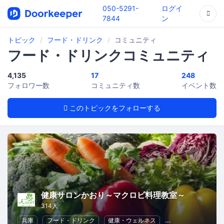
050-5291-
ログイ
7844
ン
トピック
フード・ドリンク
コミュニティ
フード・ドリンクコミュニティ
4,135
17
248
フォロワー数
コミュニティ数
イベント数
このトピックをフォローする
健康サロンかおり～マクロビ料理教室～
314人
兵庫
フード・ドリンク
健康・ウェルネス
ヘルスケア
健