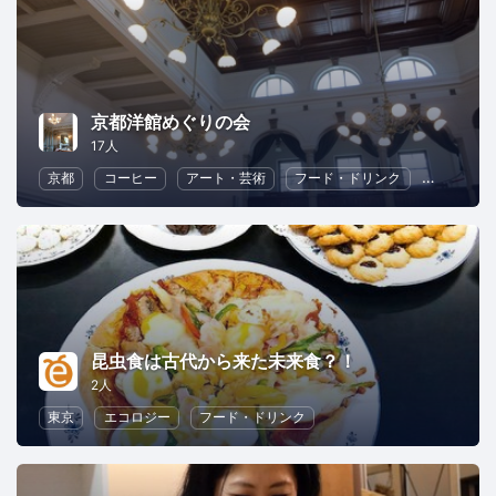
京都洋館めぐりの会
17人
京都
コーヒー
アート・芸術
フード・ドリンク
日本の文
昆虫食は古代から来た未来食？！
2人
東京
エコロジー
フード・ドリンク