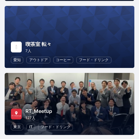
喫茶室 転々
7人
愛知
アウトドア
コーヒー
フード・ドリンク
RT_Meetup
127人
東京
IT
フード・ドリンク