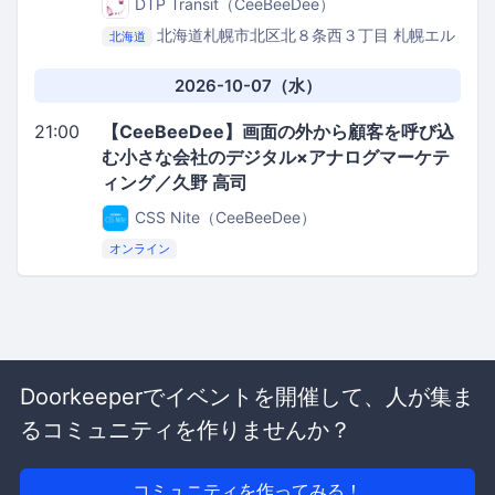
DTP Transit（CeeBeeDee）
北海道札幌市北区北８条西３丁目 札幌エル
北海道
プラザ内3階
札幌市男女共同参画センター 3Fホー
ル
2026-10-07（水）
21:00
【CeeBeeDee】画面の外から顧客を呼び込
む小さな会社のデジタル×アナログマーケテ
ィング／久野 高司
CSS Nite（CeeBeeDee）
オンライン
Doorkeeperでイベントを開催して、人が集ま
るコミュニティを作りませんか？
コミュニティを作ってみる！