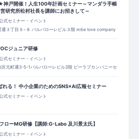
付★神戸開催！人生100年計画セミナー～マンダラ手帳
経営研究所松村社長を講師にお招きして～
公式セミナー・イベント
町通３丁目９−８ パルパローレビル３階
㈱be love company
＞TOCジュニア研修
公式セミナー・イベント
区元町通3-5-1パルパローレビル3階
ビーラブカンパニーセ
街パルパローレビル3階）
選ばれる！ 中小企業のためのSNS×AI広報セミナー
公式セミナー・イベント
シュフローMG研修【講師:G-Labo 及川景太氏】
公式セミナー・イベント