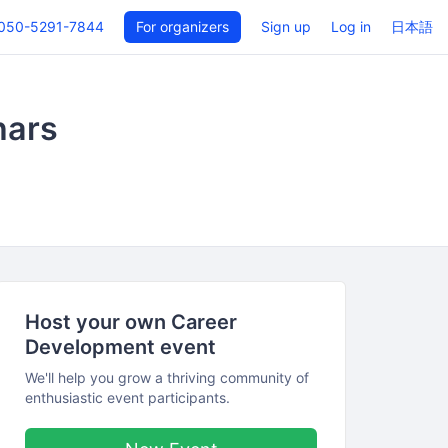
050-5291-7844
For organizers
Sign up
Log in
日本語
nars
Host your own Career
Development event
We'll help you grow a thriving community of
enthusiastic event participants.