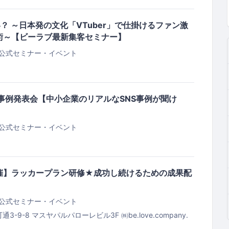
？ ～日本発の文化「VTuber」で仕掛けるファン激
術～【ビーラブ最新集客セミナー】
公式セミナー・イベント
S広報事例発表会【中小企業のリアルなSNS事例が聞け
公式セミナー・イベント
戸開催】ラッカープラン研修★成功し続けるための成果配
公式セミナー・イベント
通3-9-8 マスヤパルパローレビル3F
㈱be.love.company.