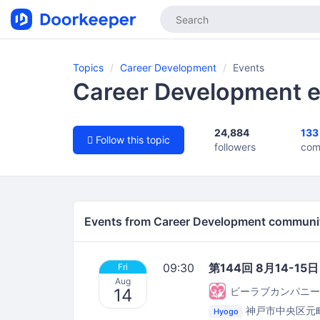
Topics
Career Development
Events
Career Development e
24,884
133
Follow this topic
followers
com
Events from Career Development communi
09:30
第144回 8月14-1
Fri
Aug
ビーラブカンパニー
14
神戸市中央区元
Hyogo