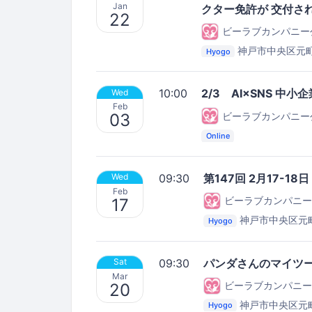
Jan
クター免許が 交付さ
22
ビーラブカンパニー
神戸市中央区元町
Hyogo
company セミナールー
10:00
2/3 AI×SNS 中
Wed
Feb
ビーラブカンパニー
03
Online
09:30
第147回 2月17-18
Wed
Feb
ビーラブカンパニー
17
神戸市中央区元
Hyogo
セミナールーム
09:30
パンダさんのマイツ
Sat
Mar
ビーラブカンパニー
20
神戸市中央区元町
Hyogo