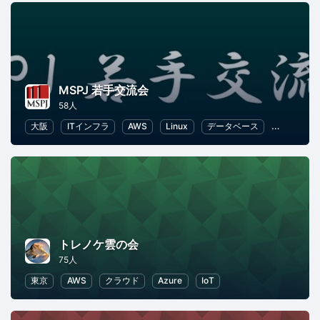
MSPJ 若手交流会
58人
大阪
ITインフラ
AWS
Linux
データベース
Azure
トレノケ雲の会
75人
東京
AWS
クラウド
Azure
IoT