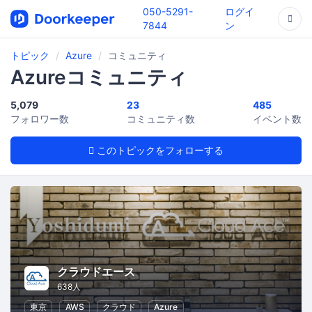
050-5291-
ログイ
7844
ン
トピック
Azure
コミュニティ
Azureコミュニティ
5,079
23
485
フォロワー数
コミュニティ数
イベント数
このトピックをフォローする
クラウドエース
638人
東京
AWS
クラウド
Azure