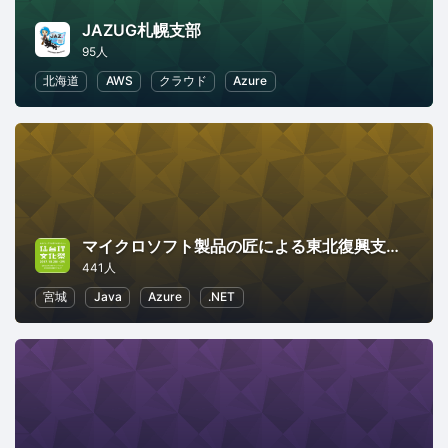
JAZUG札幌支部
95人
北海道
AWS
クラウド
Azure
マイクロソフト製品の匠による東北復興支援イベント Rebirth! 東北
441人
宮城
Java
Azure
.NET