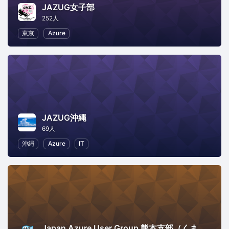
JAZUG女子部
252人
東京
Azure
JAZUG沖縄
69人
沖縄
Azure
IT
Japan Azure User Group 熊本支部（くまあず）