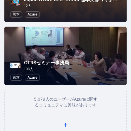
12人
熊本
Azure
OTRSセミナー事務局
106人
東京
Azure
5,079人のユーザーがAzureに関す
るコミュニティに興味があります
+