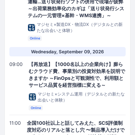
運輸…送り状発行ソフトの併用で現場が疲弊
～出荷業務効率化のカギは「送り状発行シス
テムの一元管理×基幹・WMS連携」～
マジセミ×製造DX・物流DX（デジタルとの新
たな出会いと体験）
Online
Wednesday, September 09, 2026
09:00
【再放送】【1000名以上の企業向け】膨ら
むクラウド費、事業別の投資対効果を説明で
きますか ～FinOpsと可観測性で、利用額と
サービス品質を経営指標に変える～
マジセミ×システム運用（デジタルとの新たな
出会いと体験）
Online
11:00
全国100社以上と話してみえた、SCS評価制
度対応のリアルと落とし穴 〜製品導入だけで