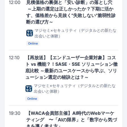
12:00
見積価格の裏側と「安い診断」の落とし穴
～上期の選定は正しかったか？下期に活か
す、価格差から見抜く"失敗しない"脆弱性診
断の選び方～
マジセミ×セキュリティ（デジタルとの新たな
出会いと体験）
Online
12:10
【再放送】【エンドユーザー企業対象】コス
ト vs 機能？！SASE・SSE ソリューション徹
底比較 ～最新のユースケースから学ぶ、ソリ
ューション選定の秘訣とは？～
マジセミ×セキュリティ（デジタルとの新たな
出会いと体験）
Online
19:30
【WACA会員部主催】AI時代のWebマーケ
ティング 〜「AIの限界」と「数字から気づ
きを導く考え方」