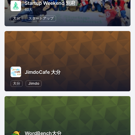
Startup Weekend 別府
60人
大分
スタートアップ
JimdoCafe 大分
大分
Jimdo
WordBench大分