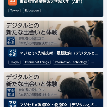
東京都立産業技術大学院大学（AIIT）
Tokyo
Education
マジセミ×先端技術・最新動向（デジタルとの新たな出会いと体験）
Tokyo
Internet of Things
Information Technology
Artificial 
マジセミ×製造DX・物流DX（デジタルとの新たな出会いと体験）