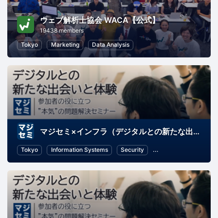
ウェブ解析士協会 WACA【公式】
19438 members
Tokyo
Marketing
Data Analysis
マジセミ×インフラ（デジタルとの新たな出会いと体験）
Tokyo
Information Systems
Security
IT infrastructure
O