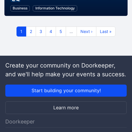
Business
Information Technology
1
2
3
4
5
…
Next ›
Last »
Create your community on Doorkeeper,
and we'll help make your events a success.
Start building your community!
Learn more
Doorkeeper