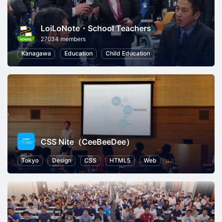
LoiLoNote・School Teachers
27034 members
Kanagawa
Education
Child Education
CSS Nite（CeeBeeDee）
Tokyo
Design
CSS
HTML5
Web
User Experience