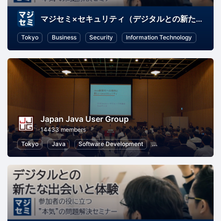
マジセミ×セキュリティ（デジタルとの新たな出会いと体験）
Tokyo
Business
Security
Information Technology
Japan Java User Group
14433 members
Tokyo
Java
Software Development
Programming
Info