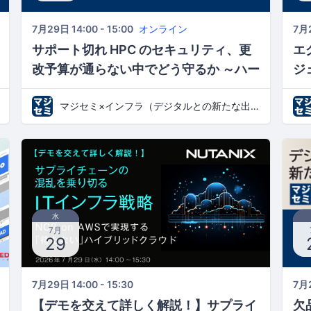
7月29日 14:00 - 15:00
オンライン
7月2
サポート切れ HPC のセキュリティ、更
エ
改予算が通らない中でどう守るか ～ハー
ジ
ドは第三者保守で延命、OS・認証・ジ
ダ
マジセミ×インフラ（デジタルとの新たな出会いと体験）
ョブ管理を刷新して脆弱性を塞ぐ～
水
7月
29
7月29日 14:00 - 15:30
7月2
【デモを交えて詳しく解説！】サプライ
欠