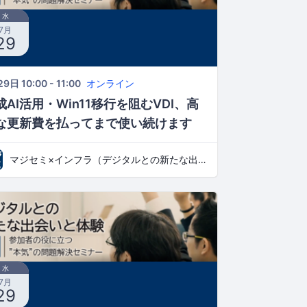
水
7月
29
9日 10:00 - 11:00
オンライン
成AI活用・Win11移行を阻むVDI、高
な更新費を払ってまで使い続けます
？ ～情報漏洩対策を維持したまま、コ
マジセミ×インフラ（デジタルとの新たな出会いと体験）
トと操作性を見直す新たなPC環境へ
水
7月
29