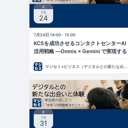
金
7月
24
7月24日 14:00 - 15:00
KCSを成功させるコンタクトセンターAI
活用戦略 ―Omnis × Gemini で実現する
「磨き続けるFAQ」―
マジセミ×ビジネス（デジタルとの新たな出会いと体験）
金
7月
31