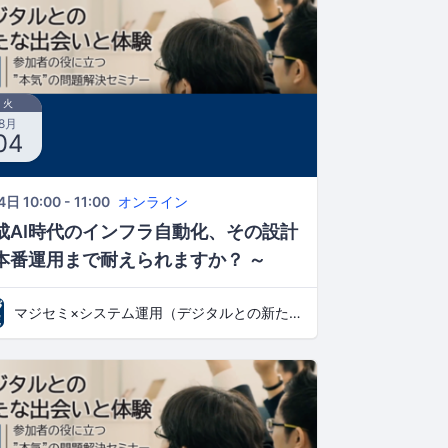
火
8月
04
日 10:00 - 11:00
オンライン
成AI時代のインフラ自動化、その設計
本番運用まで耐えられますか？ ～
aC・CI/CD導入で破綻しないためのプ
マジセミ×システム運用（デジタルとの新たな出会いと体験）
ジェクト設計と導入ステップ～