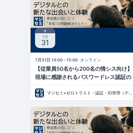
金
7月
31
7月31日 14:00 - 15:00
オンライン
【従業員50名から200名の情シス向け】
現場に感謝されるパスワードレス認証の
始め方 ～既存AD/Entra環境で始める
マジセミ×ゼロトラスト・認証・ID管理（デジタルとの新たな出会いと体験）
Windows Hello for Business 導入～