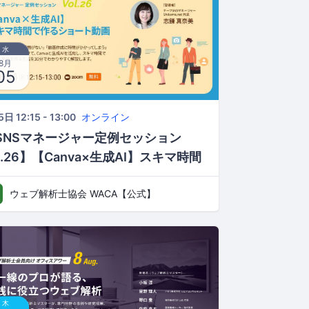
水
8月
05
日 12:15 - 13:00
オンライン
SNSマネージャー定例セッション
ol.26】【Canva×生成AI】スキマ時間
作るショート動画
ウェブ解析士協会 WACA【公式】
木