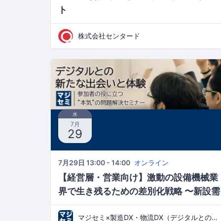
ト
株式会社センタード
水
7月
29
7月29日 13:00 - 14:00
オンライン
【経営層・営業向け】激動の設備機械業
界で生き残るための差別化戦略 〜新設需
要の減少、人手不足、海外競争の時代ー
マジセミ×製造DX・物流DX（デジタルとの新たな出会いと体験）
アフターサービスを利益の柱へ変える方