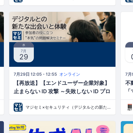
し、追加対策の判断軸を整理する～
～
水
7月
29
7月29日 12:05 - 12:55
オンライン
7月9
【再放送】【エンドユーザー企業対象】
不
止まらない ID 攻撃 ～失敗しない ID プロ
「
バイダー（IdP）の選定ポイントとは？
マジセミ×セキュリティ（デジタルとの新たな出会いと体験）
～