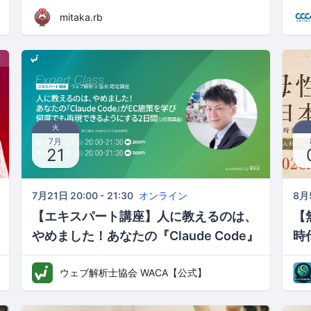
mitaka.rb
火
7月
21
7月21日 20:00 - 21:30
オンライン
8月5
【エキスパート講座】人に教えるのは、
【
やめました！あなたの『Claude Code』
時
がEC施策を学び 何度でも再現できるよ
ウェブ解析士協会 WACA【公式】
うにする2日間（2日間講座）