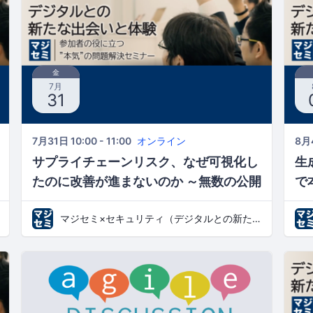
金
7月
31
7月31日 10:00 - 11:00
オンライン
8月4
サプライチェーンリスク、なぜ可視化し
生
たのに改善が進まないのか ～無数の公開
で
資産から優先対応先を特定するアプロー
I
マジセミ×セキュリティ（デジタルとの新たな出会いと体験）
チ～
ロ