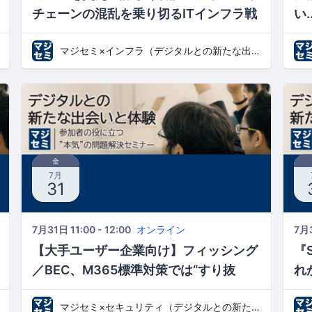
チェーンの混乱を乗り切るITインフラ戦
い
略 ～NC2 on AWSで実現する「待たな
ま
マジセミ×インフラ（デジタルとの新たな出会いと体験）
い」ハイブリッドクラウド～
動
金
7月
31
7月31日 11:00 - 12:00
オンライン
7月3
【大手ユーザー企業向け】フィッシング
『
／BEC、M365標準対策では“すり抜
れ
け”に気づけない… ～メール起点のすり
「
マジセミ×セキュリティ（デジタルとの新たな出会いと体験）
抜けとアカウント侵害の兆候を可視化
リ