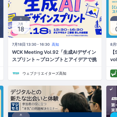
土
7月
18
7月18日 13:30 - 16:30
高知
8月5
WCK Meeting Vol.92「生成AIデザイン
【
スプリント～プロンプトとアイデアで挑
v
む、AI時代のデザイン制作～」
で
ウェブクリエイターズ高知
木