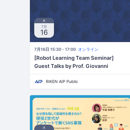
木
7月
16
7月16日 15:30 - 17:00
オンライン
[Robot Learning Team Seminar]
Guest Talks by Prof. Giovanni
Beltrame and Prof. Glen Berseth
RIKEN AIP Public
(Mila) on July 16
水