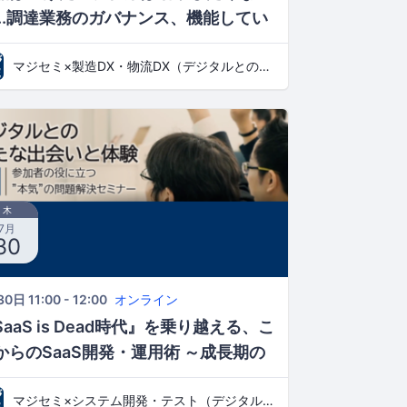
...調達業務のガバナンス、機能してい
すか？ ～EDI×生産管理で実現する自
マジセミ×製造DX・物流DX（デジタルとの新たな出会いと体験）
車部品サプライヤーの現場DX～
木
7月
30
0日 11:00 - 12:00
オンライン
SaaS is Dead時代』を乗り越える、こ
からのSaaS開発・運用術 ～成長期の
5つの課題」を解消し、AI機能追加・
マジセミ×システム開発・テスト（デジタルとの新たな出会いと体験）
リース高速化を実現する実践ノウハウ