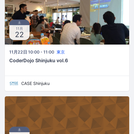
土
11月
22
11月22日 10:00 - 11:00
東京
CoderDojo Shinjuku vol.6
CASE Shinjuku
土