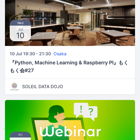
Wed
Jul
10
10 Jul 19:30 - 21:30
Osaka
『Python, Machine Learning & Raspberry PI』もく
もく会#27
SOLEIL DATA DOJO
Fri