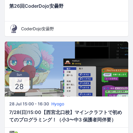
第26回CoderDojo安曇野
CoderDojo安曇野
Sun
Jul
28
28 Jul 15:00 - 16:30
Hyogo
7/28(日)15:00【西宮北口校】マインクラフトで初め
てのプログラミング！（小3〜中3 保護者同伴要）