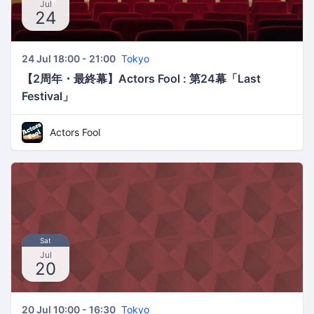
Jul
24
24 Jul 18:00 - 21:00
Tokyo
【2周年・最終幕】Actors Fool : 第24幕「Last
Festival」
Actors Fool
Sat
Jul
20
20 Jul 10:00 - 16:30
Tokyo