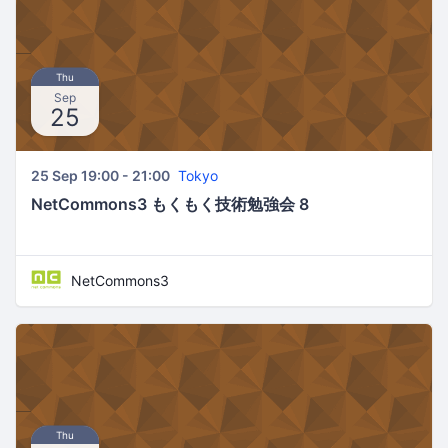
Thu
Sep
25
25 Sep 19:00 - 21:00
Tokyo
NetCommons3 もくもく技術勉強会 8
NetCommons3
Thu