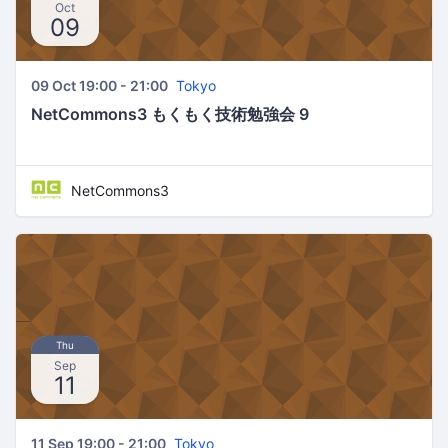
Oct
09
09 Oct 19:00 - 21:00
Tokyo
NetCommons3 もくもく技術勉強会 9
NetCommons3
Thu
Sep
11
11 Sep 19:00 - 21:00
Tokyo