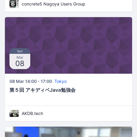
concrete5 Nagoya Users Group
Sun
Mar
08
08 Mar 14:00 - 17:00
Tokyo
第５回 アキディベJava勉強会
AKDB.tech