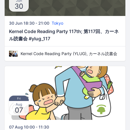
Jun
30
30 Jun 18:30 - 21:00
Tokyo
Kernel Code Reading Party 117th; 第117回、カーネ
ル読書会 #ylug_117
Kernel Code Reading Party (YLUG), カーネル読書会
Fri
Aug
07
07 Aug 10:00 - 11:30