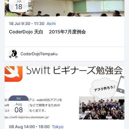
Jul
18
18 Jul 9:30 - 11:30
Aichi
CoderDojo 天白 2015年7月度例会
CoderDojoTempaku
Sat
Aug
08
08 Aug 14:00 - 18:00
Tokyo