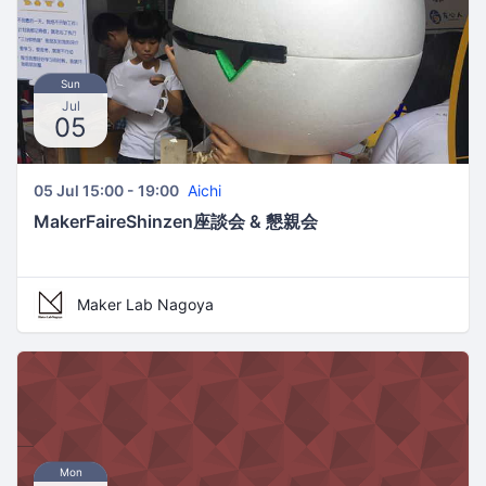
Sun
Jul
05
05 Jul 15:00 - 19:00
Aichi
MakerFaireShinzen座談会 & 懇親会
Maker Lab Nagoya
Mon