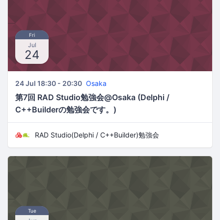
Fri
Jul
24
24 Jul 18:30 - 20:30
Osaka
第7回 RAD Studio勉強会@Osaka (Delphi /
C++Builderの勉強会です。)
RAD Studio(Delphi / C++Builder)勉強会
Tue