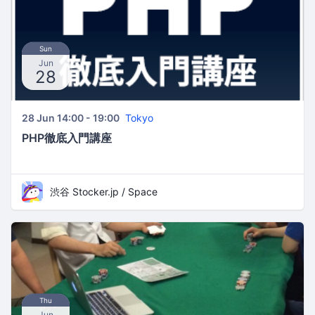
Sun
Jun
28
28 Jun 14:00 - 19:00
Tokyo
PHP徹底入門講座
渋谷 Stocker.jp / Space
Thu
Jun