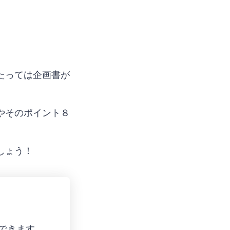
たっては企画書が
やそのポイント８
しょう！
行できます