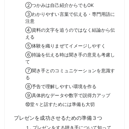
②つかみは自己紹介からでもOK
③わかりやすい言葉で伝える・専門用語に
注意
④資料の文字を追うのではなく結論から伝
える
⑤体験を織りまぜてイメージしやすく
⑥持論を伝える時は聞き手の意見も考慮し
て
⑦聞き手とのコミュニケーションを意識す
る
⑧予告で理解しやすい環境を作る
⑨具体的なデータや数字で説得力アップ
⑩堂々と話すためには準備も大切
プレゼンを成功させるための準備３つ
１. プレゼンをする聴き手について知って