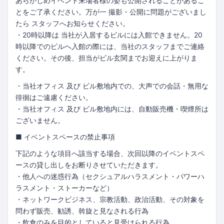
あらかじめイベント来場者様の姿も公開されることがあるこ
とをご了承ください。万が一 撮影・公開に問題がございまし
たら スタッフへお知らせください。
・20時以降は 当社が入居するビルには入館できません。20
時以降でのビルへ入館の際には、当社のスタッフまでご連絡
ください。その後、担当がビル玄関までお迎えに上がりま
す。
・当社オフィス 及び ビル敷地内での、大声での会話・無用な
徘徊はご遠慮ください。
・当社オフィス 及び ビル敷地内には、自動販売機・喫煙所は
ございません。
■ イベントスペースの禁止事項
下記のような項目へ該当する場合、次回以降のイベントスペ
ースの貸し出しをお断りさせていただきます。
・他人への迷惑行為（セクシュアルハラスメント・パワーハ
ラスメント・ストーカーなど）
・ネットワークビジネス、宗教活動、政治活動、その対象を
問わず販売、勧誘、斡旋と見なされる行為
・飲食のみを目的としていると見受けられる行為