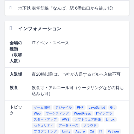
地下鉄 御堂筋線「なんば」駅 6番出口から徒歩1分
インフォメーション
会場の
ITイベントスペース
種類
（収容
人数）
入退場
夜20時以降は、当社が入居するビルへ入館不可
飲食
飲食可・アルコール可（ケータリングなどの持ち
込みも可）
トピッ
ゲーム開発
アジャイル
PHP
JavaScript
Git
ク
Web
マーケティング
WordPress
ITインフラ
スタートアップ
AWS
ソフトウェア開発
Linux
セキュリティ
データベース
クラウド
プログラミング
Unity
Azure
C#
IT
Python