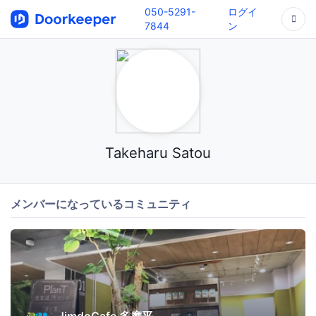
050-5291-
ログイ
7844
ン
Takeharu Satou
メンバーになっているコミュニティ