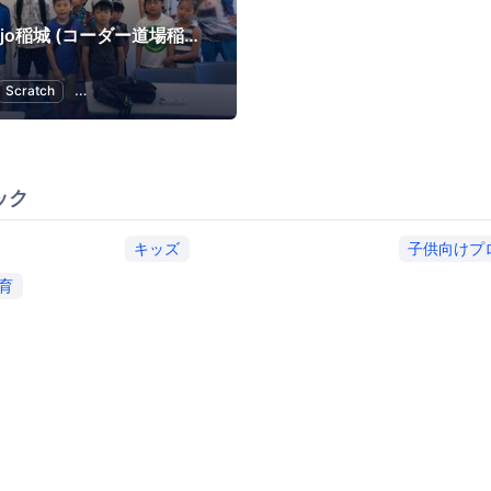
CoderDojo稲城 (コーダー道場稲城) by イナギテック
Scratch
子供向けプログラミング
幼児教育・子供の教育
ック
キッズ
子供向けプ
育