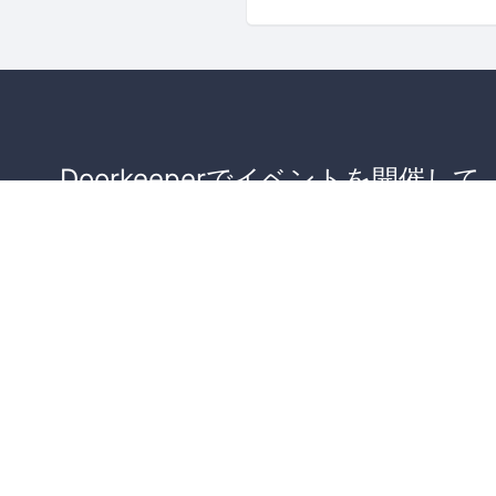
Doorkeeperでイベントを開催して
が集まるコミュニティを作りませ
か？
コミュニティを作ってみる！
詳しくはこちら