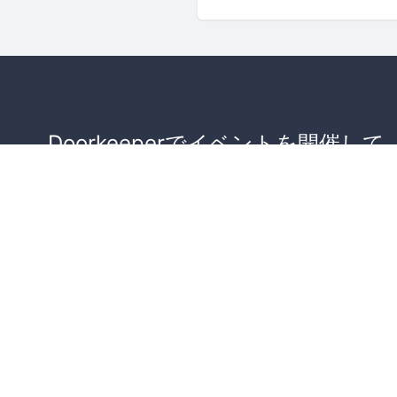
Doorkeeperでイベントを開催して
が集まるコミュニティを作りませ
か？
コミュニティを作ってみる！
詳しくはこちら