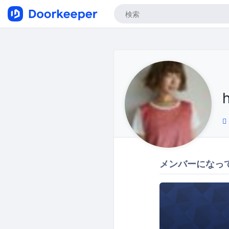
メンバーになっ