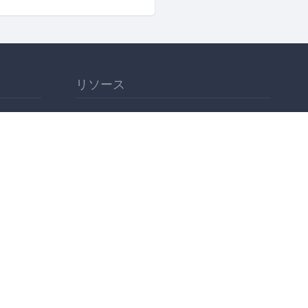
リソース
ヘルプ
イベント企画
勉強会会場
API
人気のトピック
公開されたばかりのイベント