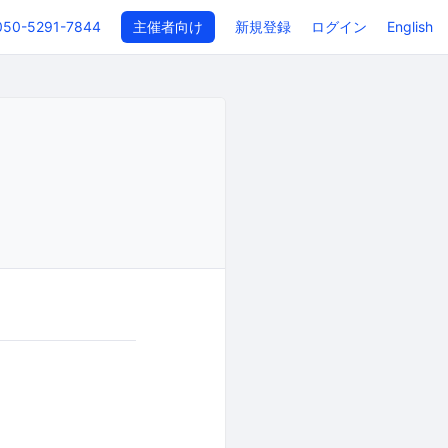
050-5291-7844
主催者向け
新規登録
ログイン
English