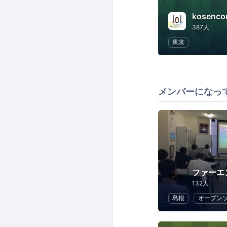
kosenco
387人
東京
メンバーになっ
ファーエ
132人
島根
オープン