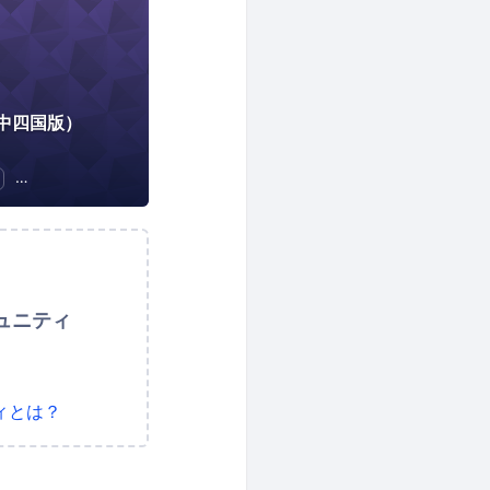
中四国版）
地域経済と地域社会
DX
ュニティ
ィとは？