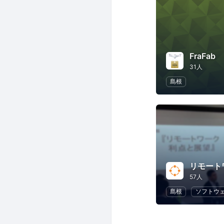
FraFab
31人
島根
リモート
57人
島根
ソフトウ