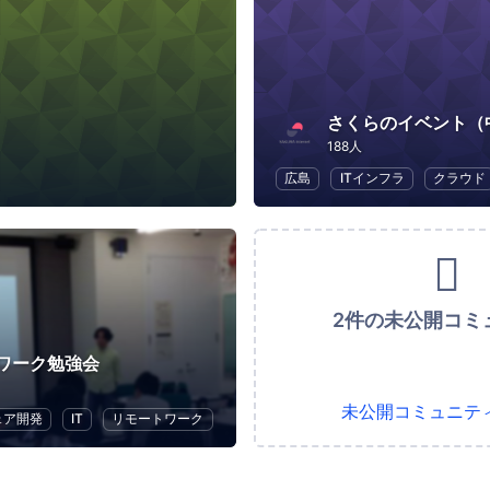
さくらのイベント（
188人
広島
ITインフラ
クラウド
2件の未公開コミ
ワーク勉強会
未公開コミュニテ
ェア開発
IT
リモートワーク