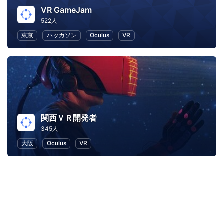
VR GameJam
522人
東京
ハッカソン
Oculus
VR
関西ＶＲ開発者
345人
大阪
Oculus
VR