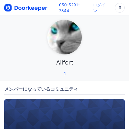
050-5291-
ログイ
7844
ン
Allfort
メンバーになっているコミュニティ