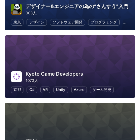
デザイナー&エンジニアの為の“さんすう”入門
303人
東京
デザイン
ソフトウェア開発
プログラミング
初心者
Kyoto Game Developers
1073人
京都
C#
VR
Unity
Azure
ゲーム開発