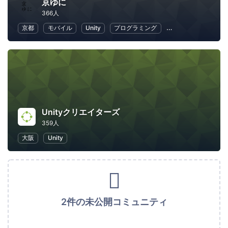
京ゆに
366人
京都
モバイル
Unity
プログラミング
ゲーム開発
アプ
Unityクリエイターズ
359人
大阪
Unity
2件の未公開コミュニティ