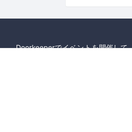
Doorkeeperでイベントを開催して
が集まるコミュニティを作りませ
か？
コミュニティを作ってみる！
詳しくはこちら