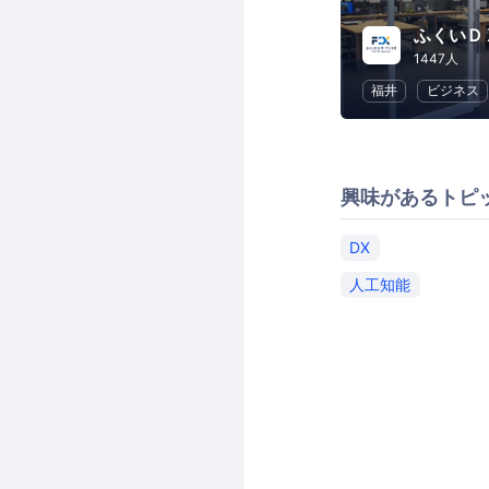
ふくいＤ
1447人
福井
ビジネス
興味があるトピ
DX
人工知能