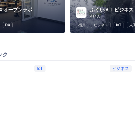
Ｘオープンラボ
ふくいＡＩビジネス
414人
DX
福井
ビジネス
IoT
人
ック
IoT
ビジネス