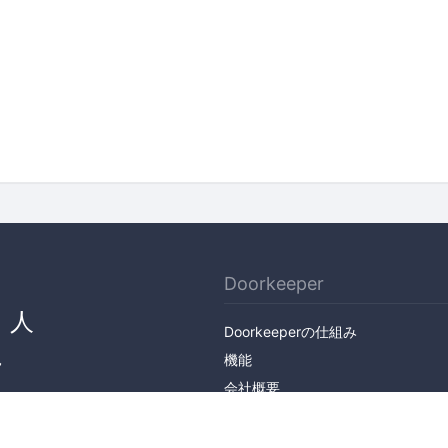
Doorkeeper
、人
Doorkeeperの仕組み
ん
機能
会社概要
料金プラン
主催者ストーリー