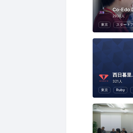
Co-Edo 
2930人
東京
スタート
西日暮里.
321人
東京
Ruby