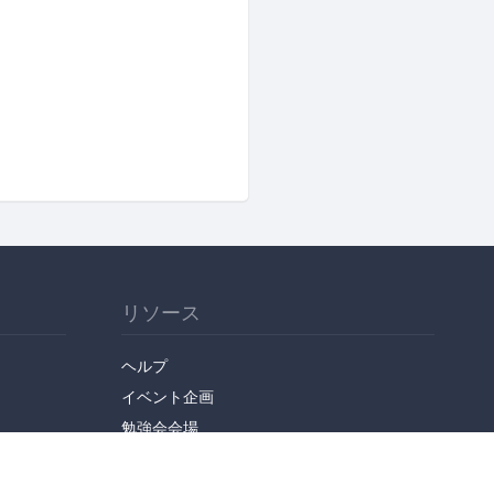
リソース
ヘルプ
イベント企画
勉強会会場
API
人気のトピック