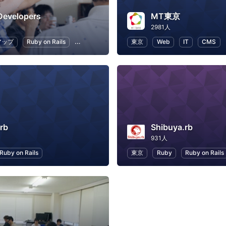
Developers
MT東京
2981人
アップ
Ruby on Rails
Git
プログラミング
東京
アプリ開発
Web
IT
CMS
rb
Shibuya.rb
931人
Ruby on Rails
東京
Ruby
Ruby on Rails