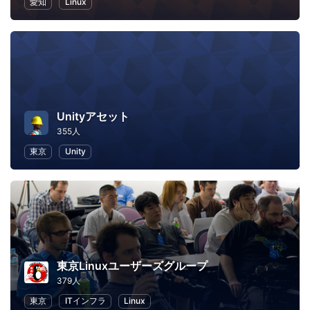
愛知
Linux
Unityアセット
355人
東京
Unity
東京Linuxユーザーズグループ
379人
東京
ITインフラ
Linux