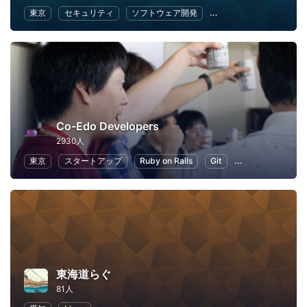
東京
セキュリティ
ソフトウェア開発
オープンソース
We
Co-Edo Developers
2930人
東京
スタートアップ
Ruby on Rails
Git
プログラミング
東海道らぐ
81人