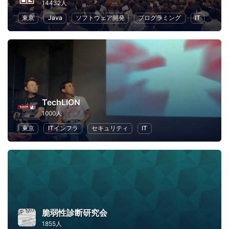
14432人
東京
Java
ソフトウェア開発
プログラミング
IT
TechLION
1000人
東京
ITインフラ
セキュリティ
IT
脆弱性診断研究会
1855人