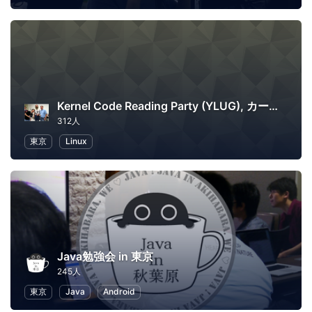
Kernel Code Reading Party (YLUG), カーネル読書会
312人
東京
Linux
Java勉強会 in 東京
245人
東京
Java
Android