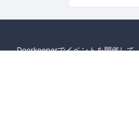
Doorkeeperでイベントを開催して
が集まるコミュニティを作りませ
か？
コミュニティを作ってみる！
詳しくはこちら