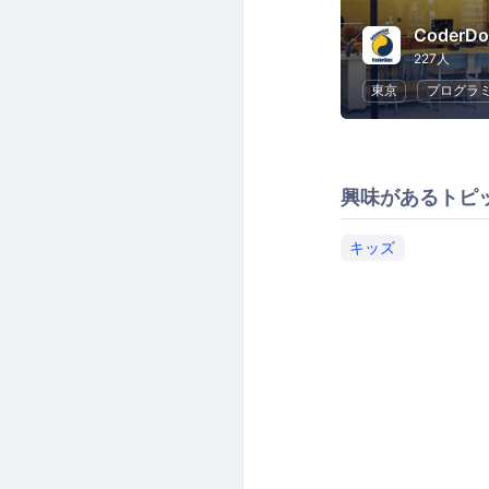
CoderD
227人
東京
プログラ
興味があるトピ
キッズ