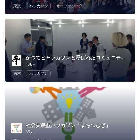
東京
ハッカソン
オープンデータ
かつてヒャッカソンと呼ばれたコミュニティ ～The Comunity Formerly Known As Hyack-a-thon～
138人
東京
ハッカソン
社会実装型ハッカソン「まちつむぎ」
85人