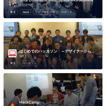
Sota Communication Space AKIHABARA
232人
東京
Java
プログラミング
ロボット
はじめてのハッカソン ～デザイナーからプログラマーまで～
561人
東京
ハッカソン
HackCamp