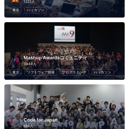
1222人
東京
ハッカソン
Mashup Awardsコミュニティ
3444人
東京
ソフトウェア開発
プログラミング
ハッカソン
Code for Japan
889人