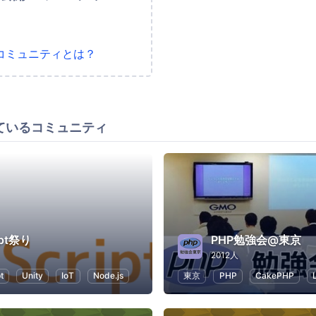
コミュニティとは？
ているコミュニティ
ipt祭り
PHP勉強会@東京
2012人
t
Unity
IoT
Node.js
東京
PHP
CakePHP