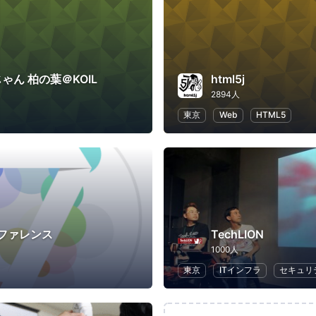
じゃん 柏の葉＠KOIL
html5j
2894人
東京
Web
HTML5
ンファレンス
TechLION
1000人
東京
ITインフラ
セキュリ