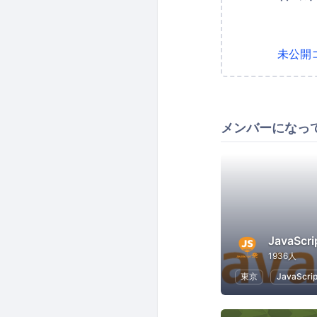
未公開
メンバーになっ
JavaScr
1936人
東京
JavaScrip