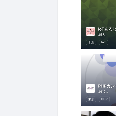
IoTある
35人
千葉
IoT
PHPカ
3612人
東京
PHP