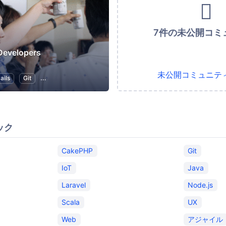
7件の未公開コミ
Developers
未公開コミュニテ
ails
Git
スタートアップ
プログラミング
アプリ開発
ック
CakePHP
Git
IoT
Java
Laravel
Node.js
Scala
UX
Web
アジャイル