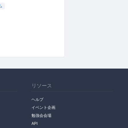
ム
リソース
ヘルプ
イベント企画
勉強会会場
API