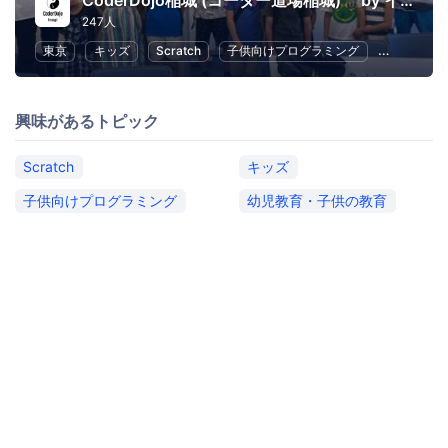
CoderDojo稲城 (コーダー道場稲城) by イナギテック
247人
東京
キッズ
Scratch
子供向けプログラミング
幼児教育・
興味があるトピック
Scratch
キッズ
子供向けプログラミング
幼児教育・子供の教育