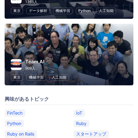
1365人
東京
データ解析
機械学習
Python
人工知能
Team AI
909人
東京
機械学習
人工知能
興味があるトピック
FinTech
IoT
Python
Ruby
Ruby on Rails
スタートアップ