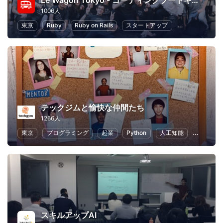
Le Wagon Tokyo - コーディングブートキャンプ
1006人
東京
Ruby
Ruby on Rails
スタートアップ
起業
初心
テックジムと愉快な仲間たち
1266人
東京
プログラミング
起業
Python
人工知能
ChatGPT
スキルアップAI