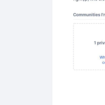
Communities I'm
1 pri
Wh
c