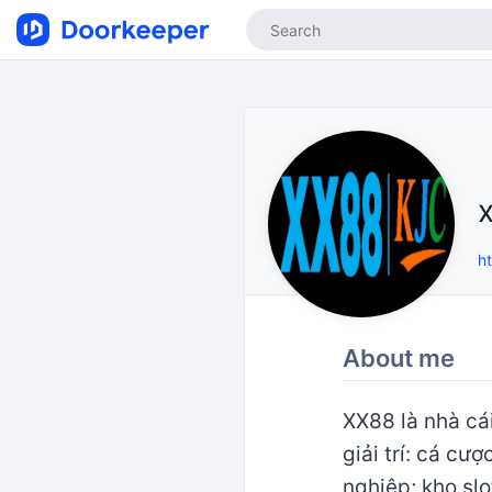
h
About me
XX88 là nhà cái
giải trí: cá cư
nghiệp; kho sl