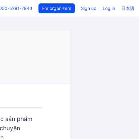
050-5291-7844
For organizers
Sign up
Log in
日本語
các sản phẩm
r chuyên
n.