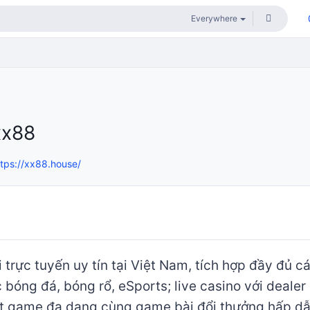
xx88
ttps://xx88.house/
 trực tuyến uy tín tại Việt Nam, tích hợp đầy đủ 
ợc bóng đá, bóng rổ, eSports; live casino với deale
ot game đa dạng cùng game bài đổi thưởng hấp dẫ