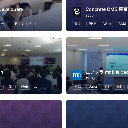
Developers
286人
アップ
Ruby on Rails
Git
プログラミング
東京
アプリ開発
PHP
Web
CMS
in
ニフクラ mobile ba
1213人
t
Git
Web
WordPress
プログラミング
東京
Java
Git
iOS