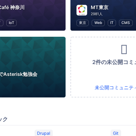
 Café 神奈川
MT東京
2981人
ド
IoT
東京
Web
IT
CMS
2件の未公開コミ
Asterisk勉強会
未公開コミュニテ
ック
Drupal
Git