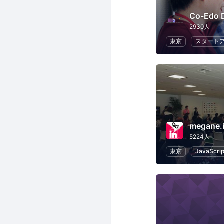
Co-Edo 
2930人
東京
スタート
megane.
5224人
東京
JavaScrip