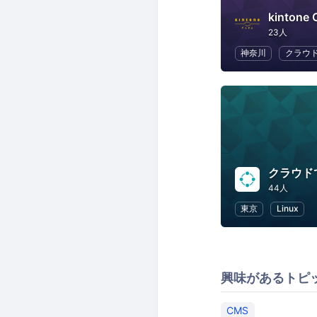
kintone
23人
神奈川
クラウ
クラウドで
44人
東京
Linux
興味があるトピ
CMS