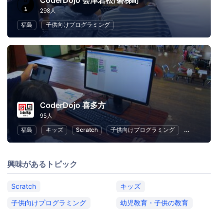
CoderDojo 会津若松/磐梯町
298人
福島
子供向けプログラミング
CoderDojo 喜多方
95人
福島
キッズ
Scratch
子供向けプログラミング
幼児教育・
興味があるトピック
Scratch
キッズ
子供向けプログラミング
幼児教育・子供の教育