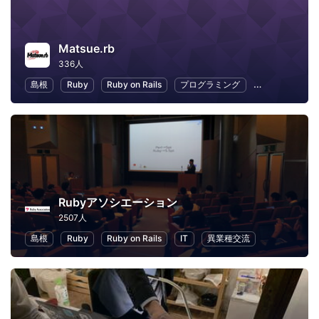
Matsue.rb
336人
島根
Ruby
Ruby on Rails
プログラミング
オープンソース
Rubyアソシエーション
2507人
島根
Ruby
Ruby on Rails
IT
異業種交流