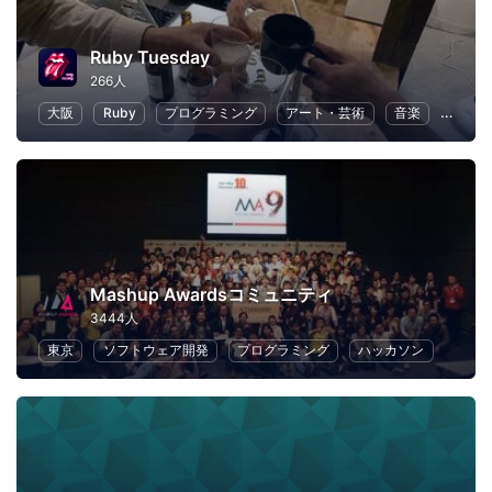
Ruby Tuesday
266人
大阪
Ruby
プログラミング
アート・芸術
音楽
読書
Mashup Awardsコミュニティ
3444人
東京
ソフトウェア開発
プログラミング
ハッカソン